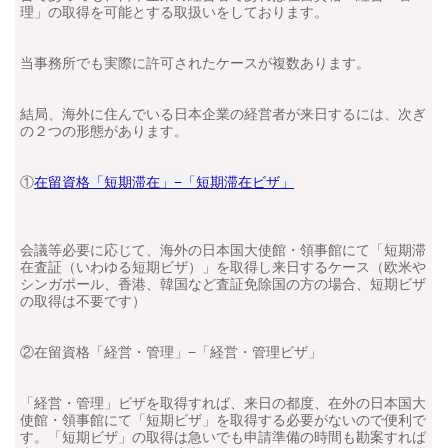
理」の取得を可能とする取扱いをしております。
当事務所でも実際に許可されたケースが複数あります。
結局、海外に住んでいる日本企業の経営者が来日するには、次ぎ
の２つの形態があります。
①
在留資格「短期滞在」−「短期滞在ビザ」
会議等必要に応じて、海外の日本国大使館・領事館にて「短期滞
在査証（いわゆる短期ビザ）」を取得し来日するケース（欧米や
シンガポール、香港、韓国など査証免除国の方の場合、短期ビザ
の取得は不要です）
②在留資格「経営・管理」−「経営・管理ビザ」
「経営・管理」ビザを取得すれば、来日の都度、
在外の日本国大
使館・領事館にて「短期ビザ」を取得する必要がないので便利で
す。「短期ビザ」の取得は急いでも申請準備の時間も勘案すれば