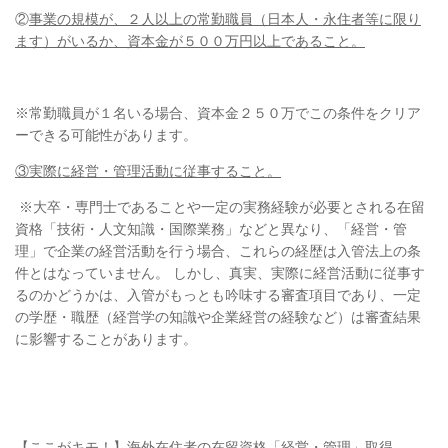
②
事業の規模が、２人以上の常勤職員（日本人・永住者等に限り
ます）がいるか、資本金が５００万円以上であること。
※常勤職員が１名いる場合、資本金２５０万でこの条件をクリア
ーできる可能性があります。
③実際に経営・管理活動に従事すること。
※大卒・専門士であることや一定の実務経験が必要とされる在留
資格「技術・人文知識・国際業務」などと異なり、「経営・管
理」で企業の経営活動を行う場合、これらの経歴は入管法上の条
件とはなっていません。 しかし、真実、実際に経営活動に従事す
るのかどうかは、入管がもっとも吟味する審査項目であり、一定
の学歴・職歴（経営学の知識や企業経営の経験など）は審査結果
に影響することがあります。
【ここがキモ！】海外在住者の在留資格「経営・管理」取得