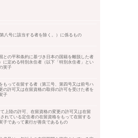
第八号に該当する者を除く。）に係るもの
国との平和条約に基づき日本の国籍を離脱した者
）に定める特別永住者（以下「特別永住者」とい
の実子
をもって在留する者（第三号、第四号又は前号ハ
更の許可又は在留資格の取得の許可を受けた者を
実子
て上陸の許可、在留資格の変更の許可又は在留
 されている定住者の在留資格をもって在留する
実子であって素行が善良であるもの