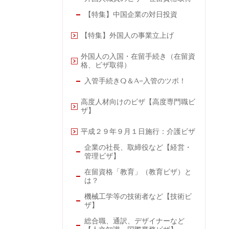
【特集】中国企業の対日投資
【特集】外国人の事業立上げ
外国人の入国・在留手続き（在留資
格、ビザ取得）
入管手続きQ＆A−入管のツボ！
高度人材向けのビザ【高度専門職ビ
ザ】
平成２９年９月１日施行：介護ビザ
企業の社長、取締役など【経営・
管理ビザ】
在留資格「教育」（教育ビザ）と
は？
機械工学等の技術者など【技術ビ
ザ】
総合職、通訳、デザイナーなど