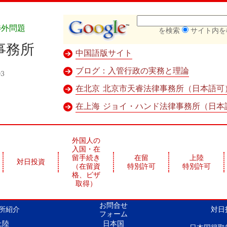
渉外問題
を検索
サイト内を
事務所
中国語版サイト
ブログ：入管行政の実務と理論
103
在北京 北京市天睿法律事務所（日本語可
在上海 ジョイ・ハンド法律事務所（日本
外国人の
入国・在
留手続き
在留
上陸
対日投資
（在留資
特別許可
特別許可
格、ビザ
取得）
お問合せ
所紹介
対日
フォーム
上陸
日本国