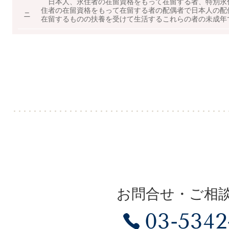
日本人、永住者の在留資格をもって在留する者、特別永
住者の在留資格をもって在留する者の配偶者で日本人の配
ニ
在留するものの扶養を受けて生活するこれらの者の未成年
お問合せ・ご相
03-5342