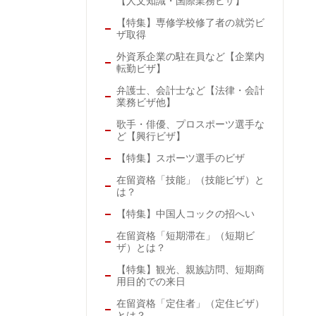
【人文知識・国際業務ビザ】
【特集】専修学校修了者の就労ビ
ザ取得
外資系企業の駐在員など【企業内
転勤ビザ】
弁護士、会計士など【法律・会計
業務ビザ他】
歌手・俳優、プロスポーツ選手な
ど【興行ビザ】
【特集】スポーツ選手のビザ
在留資格「技能」（技能ビザ）と
は？
【特集】中国人コックの招へい
在留資格「短期滞在」（短期ビ
ザ）とは？
【特集】観光、親族訪問、短期商
用目的での来日
在留資格「定住者」（定住ビザ）
とは？