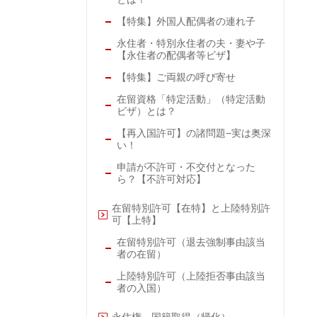
【特集】外国人配偶者の連れ子
永住者・特別永住者の夫・妻や子
【永住者の配偶者等ビザ】
【特集】ご両親の呼び寄せ
在留資格「特定活動」（特定活動
ビザ）とは？
【再入国許可】の諸問題−実は奥深
い！
申請が不許可・不交付となった
ら？【不許可対応】
在留特別許可【在特】と上陸特別許
可【上特】
在留特別許可（退去強制事由該当
者の在留）
上陸特別許可（上陸拒否事由該当
者の入国）