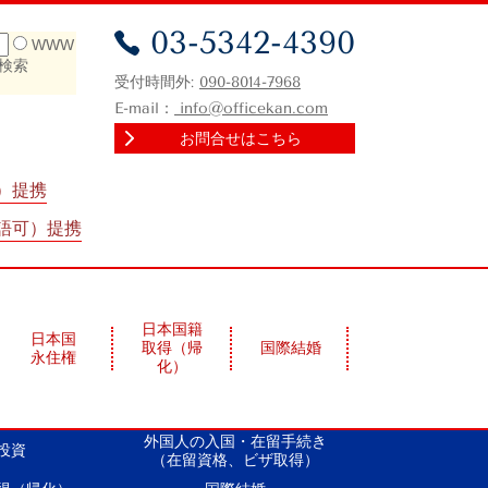
03-5342-4390
WWW
検索
受付時間外:
090-8014-7968
E-mail：
info@officekan.com
お問合せはこちら
）提携
語可）提携
日本国籍
日本国
取得（帰
国際結婚
永住権
化）
外国人の入国・在留手続き
投資
（在留資格、ビザ取得）